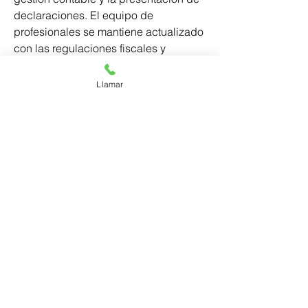
declaraciones. El equipo de 
profesionales se mantiene actualizado 
con las regulaciones fiscales y 
contables en constante evolución, 
asegurando que los clientes reciban 
Llamar
asesoramiento basado en la 
normativa actualizada.
Contacto