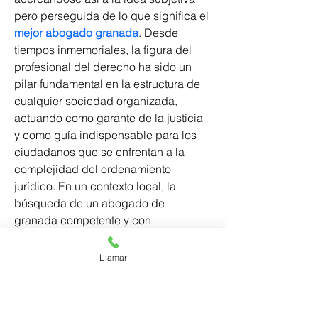
pero perseguida de lo que significa el 
mejor abogado granada
. Desde 
tiempos inmemoriales, la figura del 
profesional del derecho ha sido un 
pilar fundamental en la estructura de 
cualquier sociedad organizada, 
actuando como garante de la justicia 
y como guía indispensable para los 
ciudadanos que se enfrentan a la 
complejidad del ordenamiento 
jurídico. En un contexto local, la 
búsqueda de un abogado de 
granada competente y con 
experiencia se convierte en una 
necesidad primordial para cualquier 
Llamar
persona o institución que requiera 
asesoramiento legal, representación 
en juicio o simplemente la correcta 