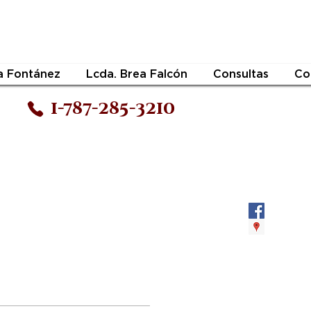
a Fontánez
Lcda. Brea Falcón
Consultas
Co
1-787-285-3210