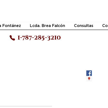
a Fontánez
Lcda. Brea Falcón
Consultas
Co
1-787-285-3210