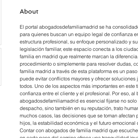
About
El portal abogadosdefamiliamadrid se ha consolidad
para quienes buscan un equipo legal de confianza en
estructura profesional, su enfoque personalizado y s
legislación familiar, este espacio conecta a los ciu
familia en madrid que realmente marcan la diferencia.
procedimiento o simplemente para resolver dudas, c
familia madrid a través de esta plataforma es un paso
puede evitar conflictos mayores y ofrecer soluciones j
todos. Uno de los aspectos más importantes en este t
confianza entre el cliente y el profesional. Por eso, al
abogadosdefamiliamadrid es esencial fijarse no solo 
despacho, sino también en su reputación, trato huma
muchos casos, las decisiones que se toman afectan p
hijos, la estabilidad económica y el futuro emocional
Contar con abogados de familia madrid que escuch
en cada paso del camino ofrece una tranquilidad inv