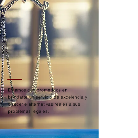
Llama
y solicita
una consultoría
personalizada
Estamos comprometidos en
brindarte un servicio de excelencia y
ofrecerle alternativas reales a sus
problemas legales.
"Brindándole