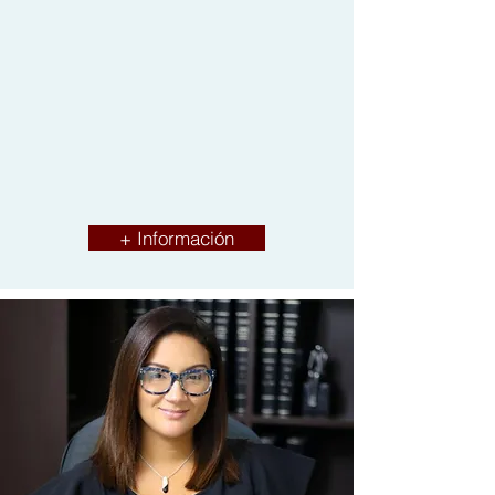
en el campo legal, habiendo trabajado en
otras firmas de abogados de servicios
público y privado. Poseen la capacidad de
trabajar con distintos grupos de individuos
y de corporaciones en una gama de áreas
del derecho civil y notarial puertorriqueño.
+ Información